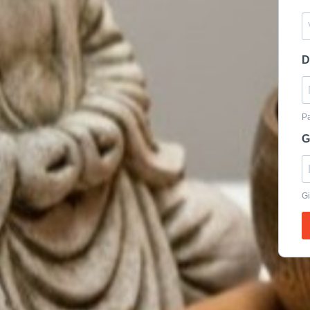
D
Pa
G
Gi