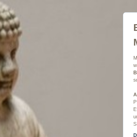
M
w
B
s
A
P
E
u
S
D